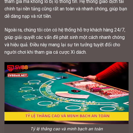
tham gia mà không lo bị lộ thông tin. Hệ thống giao dịch tài
chính tại nền tảng cũng rất an toàn và nhanh chóng, giúp bạn
dễ dàng nạp và rút tiền.
Ngoài ra, chúng tôi còn có hệ thống hỗ trợ khách hàng 24/7,
giúp giải quyết các vấn đề phát sinh một cách nhanh chóng
và hiệu quả. Điều này mang lại sự tin tưởng tuyệt đối cho
người chơi khi tham gia cá cược Xì dách.
Tỷ lệ thắng cao và minh bạch an toàn