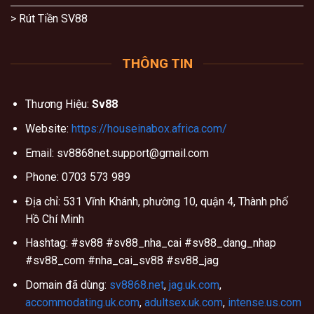
> Rút Tiền SV88
THÔNG TIN
Thương Hiệu:
Sv88
Website:
https://houseinabox.africa.com/
Email:
sv8868net.support@gmail.com
Phone: 0703 573 989
Địa chỉ: 531 Vĩnh Khánh, phường 10, quận 4, Thành phố
Hồ Chí Minh
Hashtag: #sv88 #sv88_nha_cai #sv88_dang_nhap
#sv88_com #nha_cai_sv88 #sv88_jag
Domain đã dùng:
sv8868.net
,
jag.uk.com
,
accommodating.uk.com
,
adultsex.uk.com
,
intense.us.com