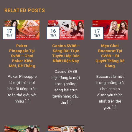
RELATED POSTS
17
16
17
Th7
Th7
Th7
Poker
Casino SV88 –
Mẹo Chơi
Pineapple Tại
Sòng Bài Trực
Baccarat Tại
Sv88 – Chơi
Tuyến Hấp Dẫn
SV88 – Bí
Poker Kiểu
Nhất Hiện Nay
Quyết Thắng Dễ
Mới, Dễ Thắng
Dàng
Casino SV88
Poker Pineapple
Baccarat là một
hiện đang là một
là một trò chơi
trong những trò
trong những
bài nổi tiếng trên
chơi casino
sòng bài trực
toàn thế giới, với
được yêu thích
tuyến hàng đầu,
nhiều [...]
nhất trên thế
thu [...]
giới, [...]