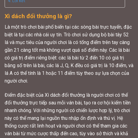
Lời kết
Xì dách đổi thưởng là gì?
Là một trò chơi bài phổ biến tại các sòng bài trực tuyến, đặc
biệt là tại các nhà cái uy tín. Trò chơi sử dụng bộ bài tây 52
lá và mục tiêu của người chơi là có tổng điểm trên tay càng
gần 21 càng tốt mà không vượt quá số điểm này. Các lá bài
có giá trị điểm riêng biệt: các lá bài từ 2 đến 10 có giá trị
bằng số trên lá bài, các lá J, Q, K đều có giá trị là 10 điểm, và
lá A có thể tính là 1 hoặc 11 điểm tùy theo sự lựa chọn của
người chơi.
Điểm đặc biệt của Xì dách đổi thưởng là người chơi có thể
đổi thưởng trực tiếp sau mỗi ván bài, tạo ra cơ hội kiếm tiền
nhanh chóng. Với những người có chiến lược hợp lý, trò chơi
này có thể mang lại nguồn thu nhập ổn định và thú vị. Hệ
thống cược rất linh hoạt và người chơi có thể tham gia các
ván bài từ mức cược thấp đến cao, tùy vào sở thích và khả