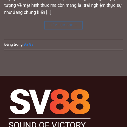
tượng về mặt hình thức mà còn mang lại trải nghiệm thực sự
như đang chứng kiến […]
TIẾP TỤC ĐỌC
→
Đăng trong
Đá Gà