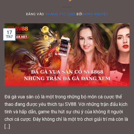
ĐĂNG VÀO
THÁNG 7 17, 2025
BỞI
MINH NGUYỆT
17
Th7
Đá gà vua sân cỏ là một trong những bộ môn cá cược thể
thao đang được yêu thích tại SV88. Với những trận đấu kịch
tính và hấp dẫn, game thu hút sự chú ý của không ít người
chơi cá cược. Đây không chỉ là một trò chơi giải trí mà còn là
[…]