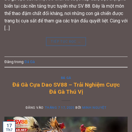
biến tại các nền tảng trực tuyến như SV 88. Đây là một môn
thể thao đậm chất đối kháng, nơi những con gà chiến được
trang bị cựa sắt để tham gia các trận đấu quyết liệt. Cùng với
[…]
TIẾP TỤC ĐỌC
→
Đăng trong
Đá Gà
ĐÁ GÀ
Đá Gà Cựa Dao SV88 – Trải Nghiệm Cược
Đá Gà Thú Vị
ĐĂNG VÀO
THÁNG 7 17, 2025
BỞI
MINH NGUYỆT
17
Th7