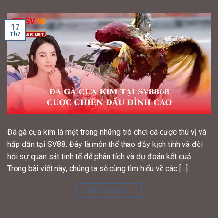
17
Th7
Đá gà cựa kim là một trong những trò chơi cá cược thú vị và
hấp dẫn tại SV88. Đây là môn thể thao đầy kịch tính và đòi
hỏi sự quan sát tinh tế để phân tích và dự đoán kết quả.
Trong bài viết này, chúng ta sẽ cùng tìm hiểu về các […]
TIẾP TỤC ĐỌC
→