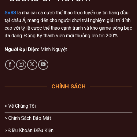
Sv88
là nhà cái cá cược thể thao trực tuyến uy tín hàng đầu
tại châu Á, mang đến cho người chơi trải nghiệm giải trí đỉnh
cao với tỷ lệ cược thể thao cạnh tranh và kho game sòng bạc
đa dạng. Đăng Ký thành viên mới thưởng lên tới 200%
Người Đại Diện:
Minh Nguyệt
CHÍNH SÁCH
> Về Chúng Tôi
> Chính Sách Bảo Mật
> Điều Khoản Điều Kiện