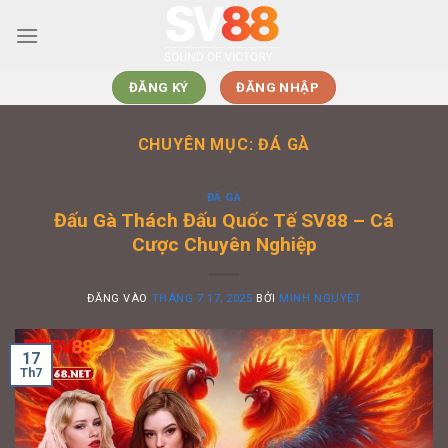
Bỏ
qua
nội
dung
ĐĂNG KÝ
ĐĂNG NHẬP
CHUYÊN MỤC:
ĐÁ GÀ
ĐÁ GÀ
Đấu Gà Thách Đấu Quốc Tế SV88 – Cá
Cược Chuyên Nghiệp
ĐĂNG VÀO
THÁNG 7 17, 2025
BỞI
MINH NGUYỆT
17
Th7