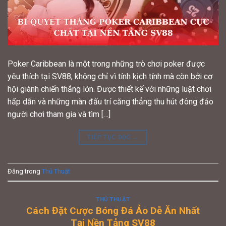
Poker Caribbean là một trong những trò chơi poker được
yêu thích tại SV88, không chỉ vì tính kịch tính mà còn bởi cơ
hội giành chiến thắng lớn. Được thiết kế với những luật chơi
hấp dẫn và những màn đấu trí căng thẳng thu hút đông đảo
người chơi tham gia và tìm […]
TIẾP TỤC ĐỌC
→
Đăng trong
Thủ Thuật
THỦ THUẬT
Cách Đặt Cược Bóng Đá Ảo Dễ Ăn Nhất
Tại Nền Tảng SV88