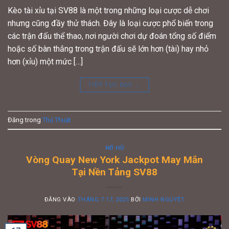
Kèo tài xỉu tại SV88 là một trong những loại cược dễ chơi
nhưng cũng đầy thử thách. Đây là loại cược phổ biến trong
các trận đấu thể thao, nơi người chơi dự đoán tổng số điểm
hoặc số bàn thắng trong trận đấu sẽ lớn hơn (tài) hay nhỏ
hơn (xỉu) một mức […]
TIẾP TỤC ĐỌC
→
Đăng trong
Thủ Thuật
NỔ HŨ
Vòng Quay New York Jackpot May Mắn
Tại Nền Tảng SV88
ĐĂNG VÀO
THÁNG 7 17, 2025
BỞI
MINH NGUYỆT