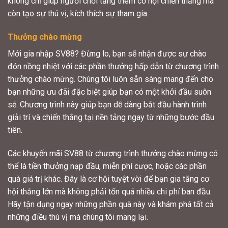
không chỉ giúp người chơi tăng thêm cơ hội chiến thắng mà
còn tạo sự thú vị, kích thích sự tham gia.
Thưởng chào mừng
Mới gia nhập SV88? Đừng lo, bạn sẽ nhận được sự chào
đón nồng nhiệt với các phần thưởng hấp dẫn từ chương trình
thưởng chào mừng. Chúng tôi luôn sẵn sàng mang đến cho
bạn những ưu đãi đặc biệt giúp bạn có một khởi đầu suôn
sẻ. Chương trình này giúp bạn dễ dàng bắt đầu hành trình
giải trí và chiến thắng tại nền tảng ngay từ những bước đầu
tiên.
Các khuyến mãi SV88 từ chương trình thưởng chào mừng có
thể là tiền thưởng nạp đầu, miễn phí cược, hoặc các phần
quà giá trị khác. Đây là cơ hội tuyệt vời để bạn gia tăng cơ
hội thắng lớn mà không phải tốn quá nhiều chi phí ban đầu.
Hãy tận dụng ngay những phần quà này và khám phá tất cả
những điều thú vị mà chúng tôi mang lại.