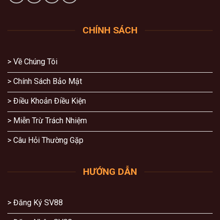
CHÍNH SÁCH
> Về Chúng Tôi
> Chính Sách Bảo Mật
> Điều Khoản Điều Kiện
> Miễn Trừ Trách Nhiệm
> Câu Hỏi Thường Gặp
HƯỚNG DẪN
> Đăng Ký SV88