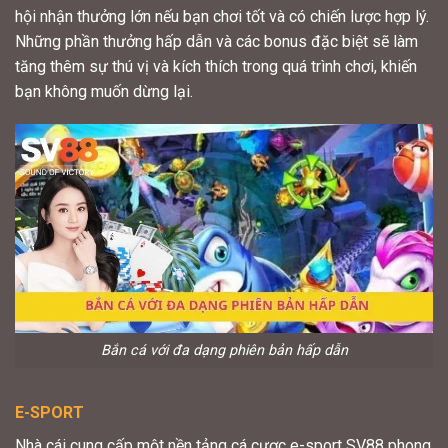
hội nhận thưởng lớn nếu bạn chơi tốt và có chiến lược hợp lý.
Những phần thưởng hấp dẫn và các bonus đặc biệt sẽ làm
tăng thêm sự thú vị và kích thích trong quá trình chơi, khiến
bạn không muốn dừng lại.
Bắn cá với đa dạng phiên bản hấp dẫn
E-SPORT
Nhà cái cung cấp một nền tảng cá cược e-sport SV88 phong