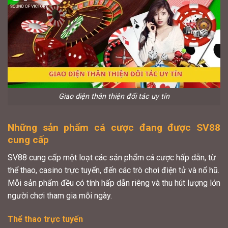
Giao diện thân thiện đối tác uy tín
Những sản phẩm cá cược đang được SV88
cung cấp
SV88 cung cấp một loạt các sản phẩm cá cược hấp dẫn, từ
thể thao, casino trực tuyến, đến các trò chơi điện tử và nổ hũ.
Mỗi sản phẩm đều có tính hấp dẫn riêng và thu hút lượng lớn
người chơi tham gia mỗi ngày.
Thể thao trực tuyến