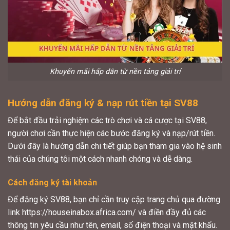
Khuyến mãi hấp dẫn từ nền tảng giải trí
Hướng dẫn đăng ký & nạp rút tiền tại SV88
Để bắt đầu trải nghiệm các trò chơi và cá cược tại SV88,
người chơi cần thực hiện các bước đăng ký và nạp/rút tiền.
Dưới đây là hướng dẫn chi tiết giúp bạn tham gia vào hệ sinh
thái của chúng tôi một cách nhanh chóng và dễ dàng.
Cách đăng ký tài khoản
Để đăng ký SV88, bạn chỉ cần truy cập trang chủ qua đường
link https://houseinabox.africa.com/ và điền đầy đủ các
thông tin yêu cầu như tên, email, số điện thoại và mật khẩu.