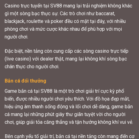
Casino trực tuyến tại SV88 mang lại trải nghiệm không khác
gì một sòng bạc thực sự. Các trò chơi như baccarat,
blackjack, roulette và poker đều có mặt tại đây, với nhiều
phòng chơi và mức cược khác nhau để phù hợp với mọi
người chơi.
Đặc biệt, nền tảng còn cung cấp các sòng casino trực tiếp
(live casino) với dealer thật, mang lại không khí sòng bạc
chân thực cho người chơi.
Bắn cá đổi thưởng
Game bắn cá tại SV88 là một trò chơi giải trí cực kỳ phổ
biến, được nhiều người chơi yêu thích. Với đồ họa đẹp mắt,
hiệu ứng âm thanh sống động và lối chơi dễ dàng, game bắn
cá mang lại những phút giây thư giãn tuyệt vời cho người
chơi, giúp giải tỏa căng thẳng và tận hưởng không khí vui vẻ.
Bên cạnh yếu tố giải trí, bắn cá tại nền tảng còn mang đến cơ