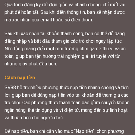
Quá trình đăng ký rất đơn giản và nhanh chóng, chỉ mất vài
phút để hoàn tất. Sau khi điền thông tin, bạn sẽ nhận được
mã xác nhận qua email hoặc số điện thoại.
Sau khi xác nhận tài khoản thành công, bạn có thể dễ dàng
đăng nhập và bắt đầu tham gia các trò chơi ngay lập tức.
Nền tảng mang đến một môi trường chơi game thú vị và an
toàn, giúp bạn tận hưởng trải nghiệm giải trí tuyệt vời từ
những giây phút đầu tiên.
Cách nạp tiền
SV88 hỗ trợ nhiều phương thức nạp tiền nhanh chóng và tiện
lợi, giúp bạn dễ dàng nạp tiền vào tài khoản để tham gia các
trò chơi. Các phương thức thanh toán bao gồm chuyển khoản
ngân hàng, thẻ tín dụng và ví điện tử, mang đến sự linh hoạt
và thuận tiện cho người chơi.
Để nạp tiền, bạn chỉ cần vào mục “Nạp tiền”, chọn phương