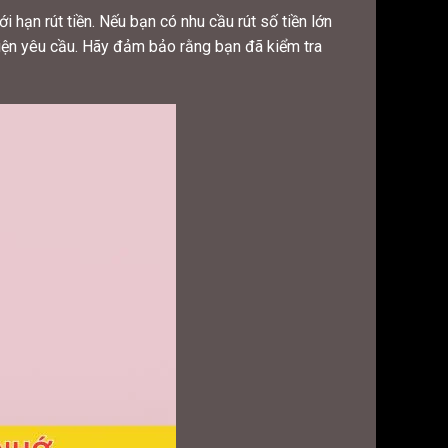
 hạn rút tiền. Nếu bạn có nhu cầu rút số tiền lớn
 kiện yêu cầu. Hãy đảm bảo rằng bạn đã kiểm tra