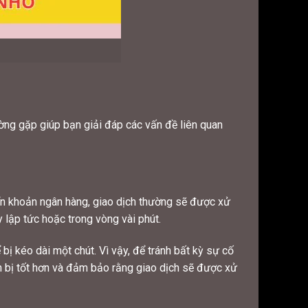
ường gặp giúp bạn giải đáp các vấn đề liên quan
yển khoản ngân hàng, giao dịch thường sẽ được xử
y lập tức hoặc trong vòng vài phút.
 bị kéo dài một chút. Vì vậy, để tránh bất kỳ sự cố
ẩn bị tốt hơn và đảm bảo rằng giao dịch sẽ được xử