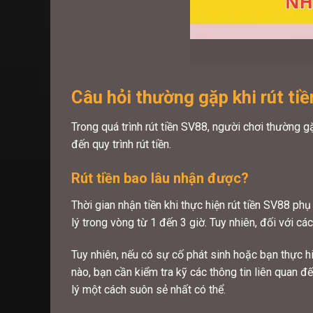
Câu hỏi thường gặp khi rút ti
Trong quá trình rút tiền SV88, người chơi thường 
đến quy trình rút tiền.
Rút tiền bao lâu nhận được?
Thời gian nhận tiền khi thực hiện rút tiền SV88 p
lý trong vòng từ 1 đến 3 giờ. Tuy nhiên, đối với cá
Tuy nhiên, nếu có sự cố phát sinh hoặc bạn thực hiệ
nào, bạn cần kiểm tra kỹ các thông tin liên quan 
lý một cách suôn sẻ nhất có thể.