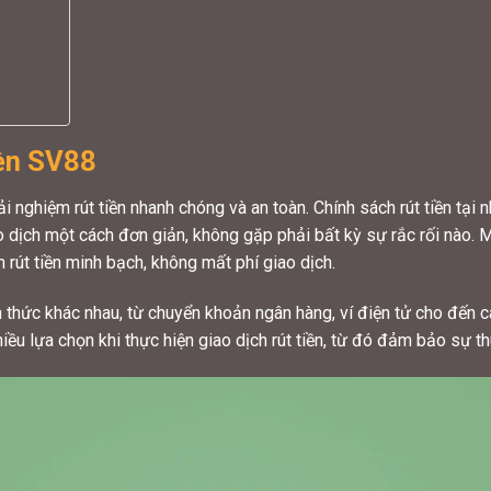
iền SV88
nghiệm rút tiền nhanh chóng và an toàn. Chính sách rút tiền tại nhà
 dịch một cách đơn giản, không gặp phải bất kỳ sự rắc rối nào. Mộ
h rút tiền minh bạch, không mất phí giao dịch.
nh thức khác nhau, từ chuyển khoản ngân hàng, ví điện tử cho đến
iều lựa chọn khi thực hiện giao dịch rút tiền, từ đó đảm bảo sự th