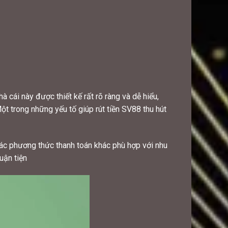
 cái này được thiết kế rất rõ ràng và dễ hiểu,
t trong những yếu tố giúp rút tiền SV88 thu hút
 các phương thức thanh toán khác phù hợp với nhu
uận tiện