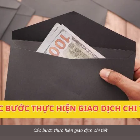
Các bước thực hiện giao dịch chi tiết