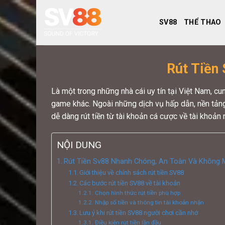
Bỏ
qua
SV88
THỂ THAO
nội
dung
Rút Tiền
Là một trong những nhà cái uy tín tại Việt Nam, cu
game khác. Ngoài những dịch vụ hấp dẫn, nền tản
dễ dàng rút tiền từ tài khoản cá cược về tài khoả
NỘI DUNG
Rút Tiền Sv88 Nhanh Chóng, An Toàn Và Không 
Giới thiệu về chính sách rút tiền SV88
Các bước rút tiền SV88 về tài khoản
Chọn hình thức rút tiền phù hợp
Nhập số tiền và thông tin tài khoản nhận
Lưu ý khi rút tiền SV88 người chơi cần nhớ
Điều kiện rút tiền lần đầu