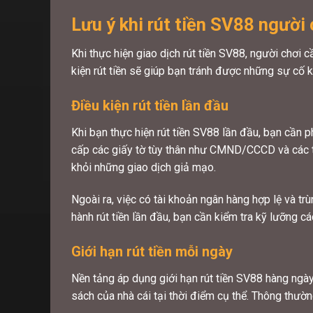
Lưu ý khi rút tiền SV88 người
Khi thực hiện giao dịch rút tiền SV88, người chơi 
kiện rút tiền sẽ giúp bạn tránh được những sự cố 
Điều kiện rút tiền lần đầu
Khi bạn thực hiện rút tiền SV88 lần đầu, bạn cần 
cấp các giấy tờ tùy thân như CMND/CCCD và các th
khỏi những giao dịch giả mạo.
Ngoài ra, việc có tài khoản ngân hàng hợp lệ và trùn
hành rút tiền lần đầu, bạn cần kiểm tra kỹ lưỡng c
Giới hạn rút tiền mỗi ngày
Nền tảng áp dụng giới hạn rút tiền SV88 hàng ngày
sách của nhà cái tại thời điểm cụ thể. Thông thườn