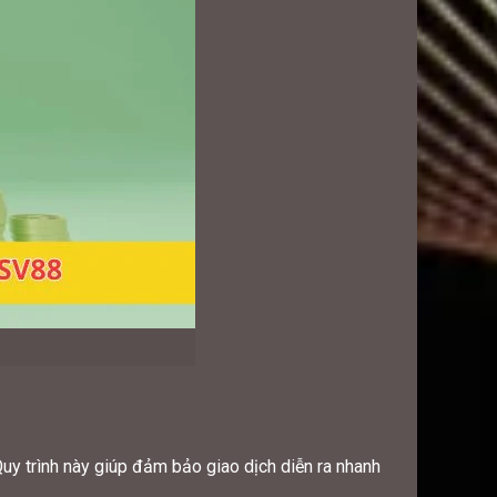
Quy trình này giúp đảm bảo giao dịch diễn ra nhanh