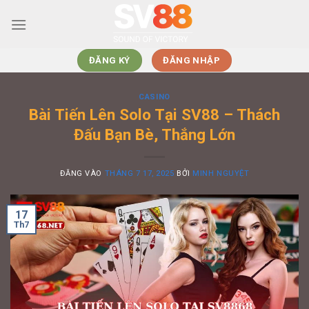
Bỏ
qua
nội
dung
ĐĂNG KÝ
ĐĂNG NHẬP
CASINO
Bài Tiến Lên Solo Tại SV88 – Thách
Đấu Bạn Bè, Thắng Lớn
ĐĂNG VÀO
THÁNG 7 17, 2025
BỞI
MINH NGUYỆT
17
Th7