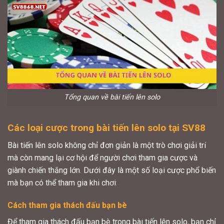
Tổng quan về bài tiến lên solo
Các loại cược trong bài tiến lên solo tại SV88
Bài tiến lên solo không chỉ đơn giản là một trò chơi giải trí
mà còn mang lại cơ hội để người chơi tham gia cược và
giành chiến thắng lớn. Dưới đây là một số loại cược phổ biến
mà bạn có thể tham gia khi chơi:
Cách tham gia thách đấu bạn bè
Để tham gia thách đấu bạn bè trong bài tiến lên solo, bạn chỉ