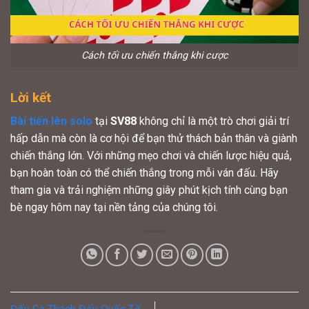
Cách tối ưu chiến thắng khi cược
Lời kết
Bài tiến lên solo
tại
SV88
không chỉ là một trò chơi giải trí
hấp dẫn mà còn là cơ
hội để bạn thử thách bản thân và giành
chiến thắng lớn. Với những mẹo chơi và chiến lược hiệu quả,
bạn hoàn toàn có thể chiến thắng trong mỗi ván đấu. Hãy
tham gia và trải nghiệm những giây phút kịch tính cùng bạn
bè ngay hôm nay tại nền tảng của chúng tôi.