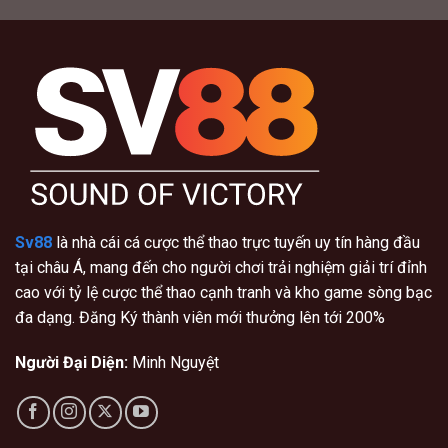
Sv88
là nhà cái cá cược thể thao trực tuyến uy tín hàng đầu
tại châu Á, mang đến cho người chơi trải nghiệm giải trí đỉnh
cao với tỷ lệ cược thể thao cạnh tranh và kho game sòng bạc
đa dạng. Đăng Ký thành viên mới thưởng lên tới 200%
Người Đại Diện:
Minh Nguyệt