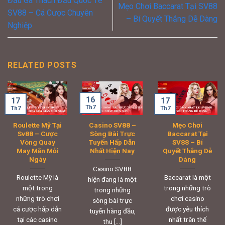
Đấu Gà Thách Đấu Quốc Tế
Mẹo Chơi Baccarat Tại SV88
SV88 – Cá Cược Chuyên
– Bí Quyết Thắng Dễ Dàng
Nghiệp
RELATED POSTS
16
17
17
Th7
Th7
Th7
Roulette Mỹ Tại
Casino SV88 –
Mẹo Chơi
Sv88 – Cược
Sòng Bài Trực
Baccarat Tại
Vòng Quay
Tuyến Hấp Dẫn
SV88 – Bí
May Mắn Mỗi
Nhất Hiện Nay
Quyết Thắng Dễ
Ngày
Dàng
Casino SV88
Roulette Mỹ là
Baccarat là một
hiện đang là một
một trong
trong những trò
trong những
những trò chơi
chơi casino
sòng bài trực
cá cược hấp dẫn
được yêu thích
tuyến hàng đầu,
tại các casino
nhất trên thế
thu [...]