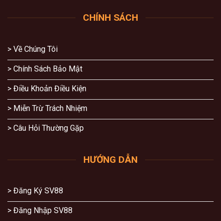
CHÍNH SÁCH
> Về Chúng Tôi
> Chính Sách Bảo Mật
> Điều Khoản Điều Kiện
> Miễn Trừ Trách Nhiệm
> Câu Hỏi Thường Gặp
HƯỚNG DẪN
> Đăng Ký SV88
> Đăng Nhập SV88