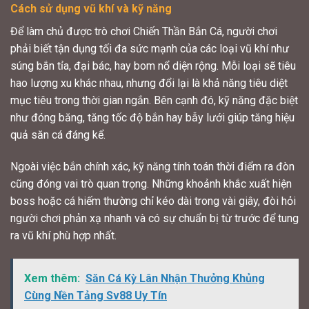
Cách sử dụng vũ khí và kỹ năng
Để làm chủ được trò chơi Chiến Thần Bắn Cá, người chơi
phải biết tận dụng tối đa sức mạnh của các loại vũ khí như
súng bắn tỉa, đại bác, hay bom nổ diện rộng. Mỗi loại sẽ tiêu
hao lượng xu khác nhau, nhưng đổi lại là khả năng tiêu diệt
mục tiêu trong thời gian ngắn. Bên cạnh đó, kỹ năng đặc biệt
như đóng băng, tăng tốc độ bắn hay bẫy lưới giúp tăng hiệu
quả săn cá đáng kể.
Ngoài việc bắn chính xác, kỹ năng tính toán thời điểm ra đòn
cũng đóng vai trò quan trọng. Những khoảnh khắc xuất hiện
boss hoặc cá hiếm thường chỉ kéo dài trong vài giây, đòi hỏi
người chơi phản xạ nhanh và có sự chuẩn bị từ trước để tung
ra vũ khí phù hợp nhất.
Xem thêm:
Săn Cá Kỳ Lân Nhận Thưởng Khủng
Cùng Nền Tảng Sv88 Uy Tín