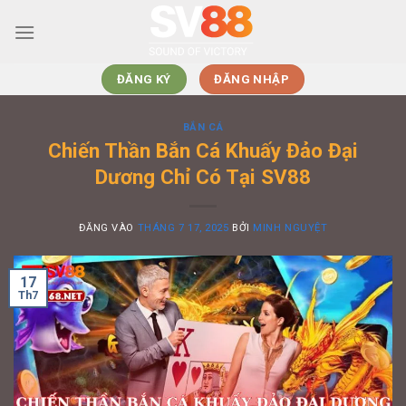
Bỏ
qua
nội
dung
ĐĂNG KÝ
ĐĂNG NHẬP
BẮN CÁ
Chiến Thần Bắn Cá Khuấy Đảo Đại
Dương Chỉ Có Tại SV88
ĐĂNG VÀO
THÁNG 7 17, 2025
BỞI
MINH NGUYỆT
17
Th7