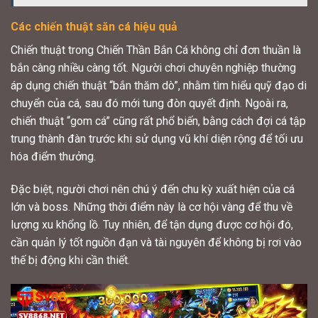
Các chiến thuật săn cá hiệu quả
Chiến thuật trong Chiến Thần Bắn Cá không chỉ đơn thuần là
bắn càng nhiều càng tốt. Người chơi chuyên nghiệp thường
áp dụng chiến thuật “bắn thăm dò”, nhằm tìm hiểu quỹ đạo di
chuyển của cá, sau đó mới tung đòn quyết định. Ngoài ra,
chiến thuật “gom cá” cũng rất phổ biến, bằng cách đợi cá tập
trung thành đàn trước khi sử dụng vũ khí diện rộng để tối ưu
hóa điểm thưởng.
Đặc biệt, người chơi nên chú ý đến chu kỳ xuất hiện của cá
lớn và boss. Những thời điểm này là cơ hội vàng để thu về
lượng xu khổng lồ. Tuy nhiên, để tận dụng được cơ hội đó,
cần quản lý tốt nguồn đạn và tài nguyên để không bị rơi vào
thế bị động khi cần thiết.