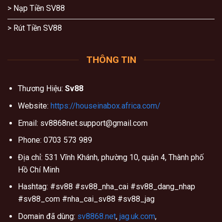
> Nạp Tiền SV88
> Rút Tiền SV88
THÔNG TIN
Thương Hiệu:
Sv88
Website:
https://houseinabox.africa.com/
Email:
sv8868net.support@gmail.com
Phone: 0703 573 989
Địa chỉ: 531 Vĩnh Khánh, phường 10, quận 4, Thành phố
Hồ Chí Minh
Hashtag: #sv88 #sv88_nha_cai #sv88_dang_nhap
#sv88_com #nha_cai_sv88 #sv88_jag
Domain đã dùng:
sv8868.net
,
jag.uk.com
,