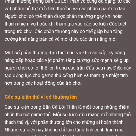
Phần thưởng trong Bắn Cá Lôi Thần vô cùng đa dạng, từ các
vật phẩm hỗ trợ đến tiền thưởng và các phần quà độc đáo.
Người chơi có thể nhận được phần thưởng ngay khi hoàn
thành nhiệm vụ hoặc khi tham gia vào các sự kiện đặc biệt
trong trò chơi. Các phần thưởng này có thể giúp bạn tăng
cường khả năng bắn cá và mở khóa các tính năng mới.
Một số phần thưởng đặc biệt như vũ khí cao cấp, kỹ năng
nâng cấp hoặc các vật phẩm tăng cường sức mạnh sẽ giúp
người chơi có lợi thế lớn trong các trận đấu sau này. Điều này
tạo động lực cho game thủ cống hiến và tham gia nhiệt tình
hơn trong các hoạt động của trò chơi.
Các sự kiện thú vị có thưởng lớn
Các sự kiện trong Bắn Cá Lôi Thần là một trong những điểm
nhấn thu hút game thủ. Mỗi sự kiện đều mang đến những thử
thách thú vị, với phần thưởng lớn cho những ai hoàn thành.
Những sự kiện này không chỉ làm tăng tính cạnh tranh mà