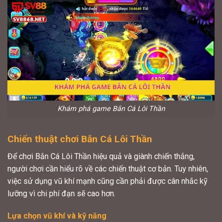
Khám phá game Bắn Cá Lôi Thần
Chiến thuật chơi Bắn Cá Lôi Thần
Để chơi Bắn Cá Lôi Thần hiệu quả và giành chiến thắng,
người chơi cần hiểu rõ về các chiến thuật cơ bản. Tuy nhiên,
việc sử dụng vũ khí mạnh cũng cần phải được cân nhắc kỹ
lưỡng vì chi phí đạn sẽ cao hơn.
Lựa chọn vũ khí và kỹ năng