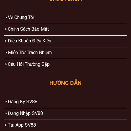
> Về Chúng Tôi
> Chính Sách Bảo Mật
> Điều Khoản Điều Kiện
> Miễn Trừ Trách Nhiệm
> Câu Hỏi Thường Gặp
HƯỚNG DẪN
> Đăng Ký SV88
> Đăng Nhập SV88
> Tải App SV88