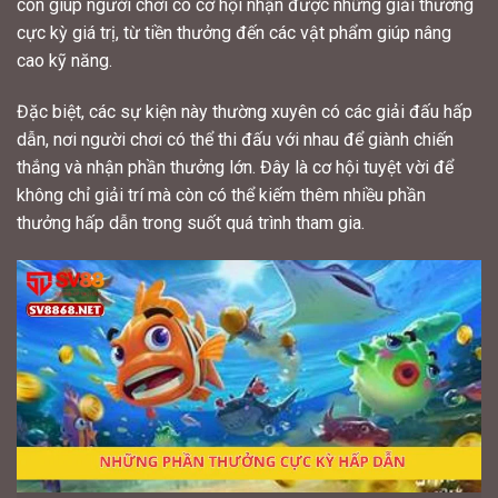
còn giúp người chơi có cơ hội nhận được những giải thưởng
cực kỳ giá trị, từ tiền thưởng đến các vật phẩm giúp nâng
cao kỹ năng.
Đặc biệt, các sự kiện này thường xuyên có các giải đấu hấp
dẫn, nơi người chơi có thể thi đấu với nhau để giành chiến
thắng và nhận phần thưởng lớn. Đây là cơ hội tuyệt vời để
không chỉ giải trí mà còn có thể kiếm thêm nhiều phần
thưởng hấp dẫn trong suốt quá trình tham gia.