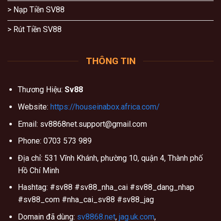
> Nạp Tiền SV88
> Rút Tiền SV88
THÔNG TIN
Thương Hiệu:
Sv88
Website:
https://houseinabox.africa.com/
Email:
sv8868net.support@gmail.com
Phone: 0703 573 989
Địa chỉ: 531 Vĩnh Khánh, phường 10, quận 4, Thành phố
Hồ Chí Minh
Hashtag: #sv88 #sv88_nha_cai #sv88_dang_nhap
#sv88_com #nha_cai_sv88 #sv88_jag
Domain đã dùng:
sv8868.net
,
jag.uk.com
,