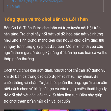
Các sự kiện thú vị có thưởng lớn
Lời kết
Tổng quan về trò chơi Bắn Cá Lôi Thần
Bắn Cá Lôi Thần là trò chơi bắn cá trực tuyến nổi bật trên
nền tảng. Trò chơi này nổi bật với đồ họa sắc nét và những
hiệu ứng sinh động, mang đến cho người chơi cảm giác thú
vị ngay từ những giây phút đầu tiên. Mỗi màn chơi yêu cầu
người tham gia sử dụng kỹ năng để bắn hạ các loài cá và thu
thập phần thưởng.
Cách thức chơi khá đơn giản, người chơi chỉ cần sử dụng vũ
khí để bắn cá trong các cấp độ khác nhau. Tuy nhiên, để
chiến thắng và nhận được nhiều phần thưởng, người chơi cần
biết cách chọn vũ khí phù hợp và vận dụng chiến thuật hợp lý
để đối phó với các loài cá xuất hiện liên tục. Điều này giúp
trò chơi thêm phần hấp dẫn và lôi cuốn.