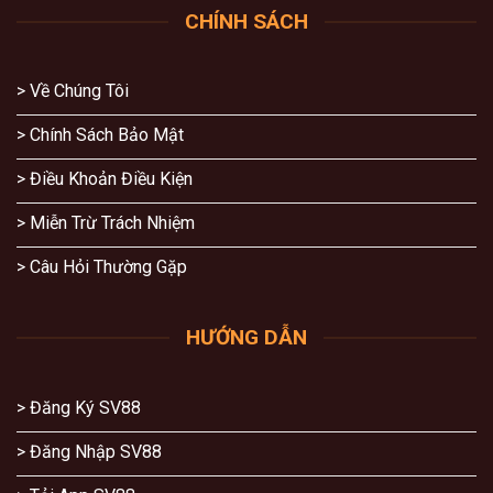
CHÍNH SÁCH
> Về Chúng Tôi
> Chính Sách Bảo Mật
> Điều Khoản Điều Kiện
> Miễn Trừ Trách Nhiệm
> Câu Hỏi Thường Gặp
HƯỚNG DẪN
> Đăng Ký SV88
> Đăng Nhập SV88