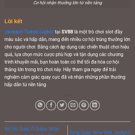
Cơ hội nhận thưởng lớn từ nền tảng
Lời kết
Jackpot Tokyo Lights
tại
SV88
là một trò chơi slot đầy
màu sắc và hấp dẫn, mang đến nhiều cơ hội trúng thưởng lớn
cho người chơi. Bằng cách áp dụng các chiến thuật chơi hiệu
quả, lựa chọn mức cược phù hợp và tận dụng các chương
trình khuyến mãi, bạn hoàn toàn có thể tối đa hóa cơ hội
thắng lớn trong trò chơi này. Hãy tham gia ngay để trải
nghiệm cảm giác quay cực đã và nhận những phần thưởng
hấp dẫn từ nền tảng.
Nổ Hũ Quay Ở Dubai Nhận
Vòng Quay New York Jackpot