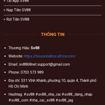
> Tải App SV88
> Nạp Tiền SV88
> Rút Tiền SV88
THÔNG TIN
Thương Hiệu:
Sv88
Website:
https://houseinabox.africa.com/
Email:
sv8868net.support@gmail.com
Phone: 0703 573 989
Địa chỉ: 531 Vĩnh Khánh, phường 10, quận 4, Thành phố
Hồ Chí Minh
Hashtag: #sv88 #sv88_nha_cai #sv88_dang_nhap
#sv88_com #nha_cai_sv88 #sv88_jag