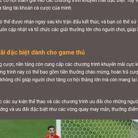
ác cơ hội tham gia vào các chương trình khuyến mãi đặc biệt. Tùy 
 tăng tài khoản cá cược của mình.
có thể được nhận ngay sau khi trận đấu kết thúc, và bạn có thể sử
uôn cập nhật và tổ chức các giải thưởng lớn cho người chơi, giúp
ãi đặc biệt dành cho game thủ
g cược, nền tảng còn cung cấp các chương trình khuyến mãi cực 
ng trình này có thể bao gồm tiền thưởng chào mừng, hoàn trả cượ
không chỉ giúp người chơi tăng cơ hội thắng lớn mà còn mang lại 
 các sự kiện thể thao và các chương trình ưu đãi cho những người
ởng và ưu đãi đặc biệt như các vòng quay may mắn, thưởng điểm 