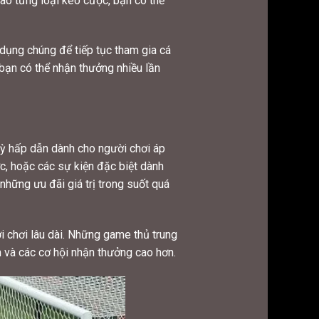
vào từng loại kèo cược, bạn có thể
 dụng chúng để tiếp tục tham gia cá
 bạn có thể nhận thưởng nhiều lần
kỳ hấp dẫn dành cho người chơi áp
c, hoặc các sự kiện đặc biệt dành
những ưu đãi giá trị trong suốt quá
 chơi lâu dài. Những game thủ trung
và các cơ hội nhận thưởng cao hơn.