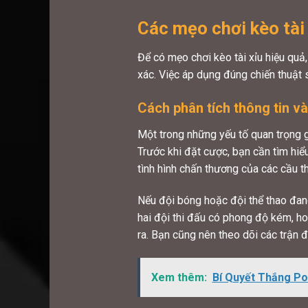
Các mẹo chơi kèo tài 
Để có mẹo chơi kèo tài xỉu hiệu quả,
xác. Việc áp dụng đúng chiến thuật s
Cách phân tích thông tin v
Một trong những yếu tố quan trọng gi
Trước khi đặt cược, bạn cần tìm hiểu
tình hình chấn thương của các cầu th
Nếu đội bóng hoặc đội thể thao đang
hai đội thi đấu có phong độ kém, hoặ
ra. Bạn cũng nên theo dõi các trận 
Xem thêm:
Bí Quyết Thắng Po