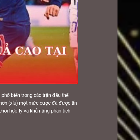
 phổ biến trong các trận đấu thể
ỏ hơn (xỉu) một mức cược đã được ấn
hơi hợp lý và khả năng phân tích