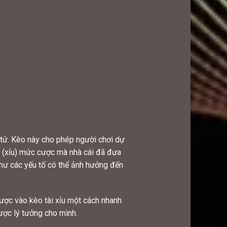
 tử. Kèo này cho phép người chơi dự
n (xỉu) mức cược mà nhà cái đã đưa
 như các yếu tố có thể ảnh hưởng đến
ược vào kèo tài xỉu một cách nhanh
cược lý tưởng cho mình.