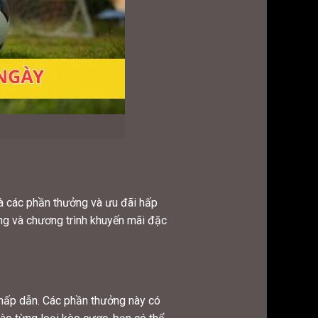
là các phần thưởng và ưu đãi hấp
ng và chương trình khuyến mãi đặc
 hấp dẫn. Các phần thưởng này có