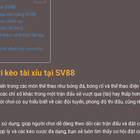
tại SV88
 tại nền tảng SV88
ược chính xác
cược dễ dàng
i mẹo chơi kèo tài xỉu
 biệt dành cho game thủ
i kèo tài xỉu tại SV88
ến trong các môn thể thao như bóng đá, bóng rổ và thể thao điện
ác chỉ số khác trong một trận đấu sẽ vượt qua (tài) hay thấp hơ
ười chơi có sự hiểu biết về các đội tuyển, phong độ thi đấu, cũng
sử dụng, giúp người chơi dễ dàng theo dõi các trận đấu và đặt c
hợp lý và các kèo cược đa dạng, bạn sẽ luôn tìm thấy cơ hội đặt 