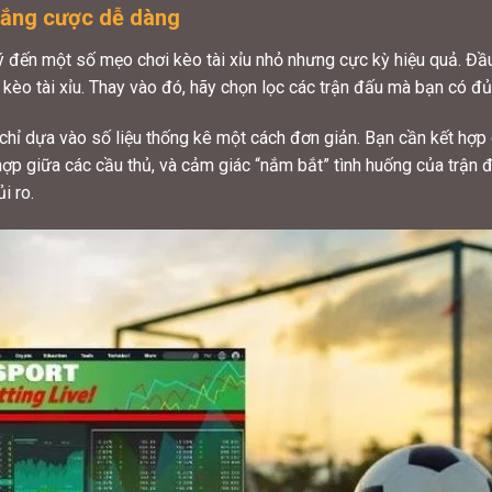
hắng cược dễ dàng
 đến một số mẹo chơi kèo tài xỉu nhỏ nhưng cực kỳ hiệu quả. Đầu
kèo tài xỉu. Thay vào đó, hãy chọn lọc các trận đấu mà bạn có đủ 
hỉ dựa vào số liệu thống kê một cách đơn giản. Bạn cần kết hợp 
hợp giữa các cầu thủ, và cảm giác “nắm bắt” tình huống của trận 
i ro.