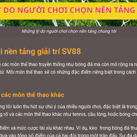
Những lý do người chơi chọn nền tảng chúng tôi
ại nền tảng giải trí SV88
ng các môn thể thao truyền thống như bóng đá mà còn mở rộng ra 
n tử. Mỗi môn thể thao sẽ có những đặc điểm riêng biệt trong cách
à các môn thể thao khác
ng tôi luôn thu hút sự chú ý của nhiều người chơi, đặc biệt là tro
 rổ và các môn thể thao khác như tennis, cầu lông, hoặc bóng ch
iểm và mức cược tài xỉu khác nhau. Ví dụ, kèo trong bóng đá thư
i dựa vào tổng số điểm của cả hai đội trong một trận đấu. Sự đa d