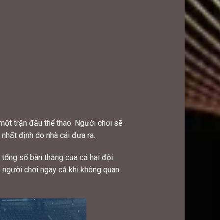
một trận đấu thể thao. Người chơi sẽ
nhất định do nhà cái đưa ra.
m tổng số bàn thắng của cả hai đội
o người chơi ngay cả khi không quan