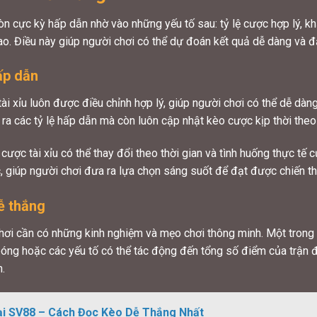
òn cực kỳ hấp dẫn nhờ vào những yếu tố sau: tỷ lệ cược hợp lý, k
o. Điều này giúp người chơi có thể dự đoán kết quả dễ dàng và đ
ấp dẫn
tài xỉu luôn được điều chỉnh hợp lý, giúp người chơi có thể dễ dà
 ra các tỷ lệ hấp dẫn mà còn luôn cập nhật kèo cược kịp thời theo
ệ cược tài xỉu có thể thay đổi theo thời gian và tình huống thực tế
c, giúp người chơi đưa ra lựa chọn sáng suốt để đạt được chiến t
ễ thắng
 chơi cần có những kinh nghiệm và mẹo chơi thông minh. Một trong
ng hoặc các yếu tố có thể tác động đến tổng số điểm của trận đấu
.
ại SV88 – Cách Đọc Kèo Dễ Thắng Nhất