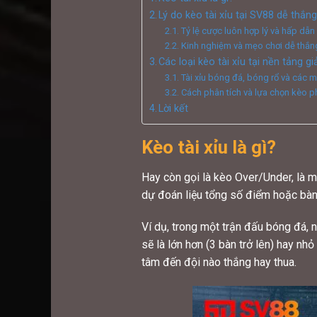
Lý do kèo tài xỉu tại SV88 dễ thắn
Tỷ lệ cược luôn hợp lý và hấp dẫn
Kinh nghiệm và mẹo chơi dễ thắn
Các loại kèo tài xỉu tại nền tảng gi
Tài xỉu bóng đá, bóng rổ và các 
Cách phân tích và lựa chọn kèo p
Lời kết
Kèo tài xỉu là gì?
Hay còn gọi là kèo Over/Under, là m
dự đoán liệu tổng số điểm hoặc bàn 
Ví dụ, trong một trận đấu bóng đá, 
sẽ là lớn hơn (3 bàn trở lên) hay n
tâm đến đội nào thắng hay thua.