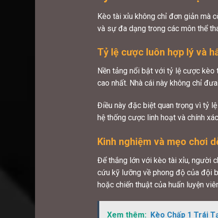
Kèo tài xỉu không chỉ đơn giản mà c
và sự đa dạng trong các môn thể tha
Tỷ lệ cược luôn hợp lý và h
Nền tảng nổi bật với tỷ lệ cược kèo 
cao nhất. Nhà cái này không chỉ đưa
Điều này đặc biệt quan trọng vì tỷ l
hệ thống cược linh hoạt và chính xá
Kinh nghiệm và mẹo chơi d
Để thắng lớn với kèo tài xỉu, người
cứu kỹ lưỡng về phong độ của đội bó
hoặc chiến thuật của huấn luyện viên
Xem thêm:
Kèo Chấp 1 Trái T